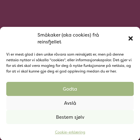
Småkaker (aka cookies) frå
reinsfjellet
Vi er mest glad i den unike råvara som reinskjøtt er, men på denne
nettsia nyttar vi såkalla "cookies", eller informasjonskapslar. Det gjer vi
for at det skal vera mogleg for deg å nytte funksjonane på nettsia, og
for at vi skal kunne gje deg ei god oppleving medan du er her.
Godta
Avslå
Bestem sjølv
2026 Rein Fra Jotunheimen. Laga av
Haus
Cookie-erklæring