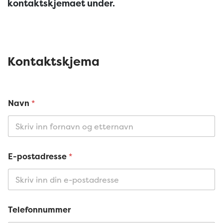
kontaktskjemaet under.
Kontaktskjema
g
Navn
*
j
e
l
d
g
j
E-postadresse
*
e
l
d
N
a
v
Telefonnummer
n