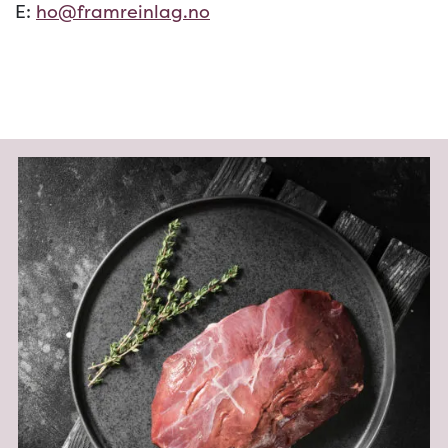
E:
ho@framreinlag.no