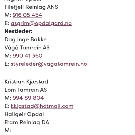
Filefjell Reinlag ANS
M:
916 05 454
E:
asgrim@opdalgard.no
Nestleder:
Dag Inge Bakke
Vågå Tamrein AS
M:
990 41 360
E:
styreleder@vagatamrein.no
Kristian Kjæstad
Lom Tamrein AS
M:
994 89 804
E:
kkjastad@hotmail.com
Hallgeir Opdal
Fram Reinlag DA
M: