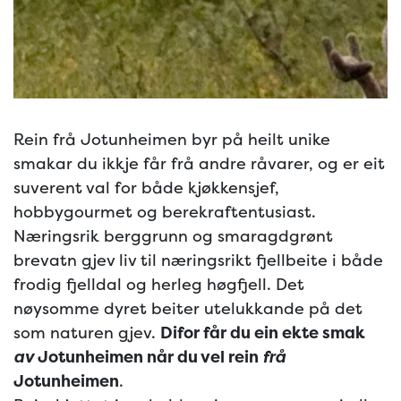
Rein frå Jotunheimen byr på heilt unike
smakar du ikkje får frå andre råvarer, og er eit
suverent val for både kjøkkensjef,
hobbygourmet og berekraftentusiast.
Næringsrik berggrunn og smaragdgrønt
brevatn gjev liv til næringsrikt fjellbeite i både
frodig fjelldal og herleg høgfjell. Det
nøysomme dyret beiter utelukkande på det
som naturen gjev.
Difor får du ein ekte smak
av
Jotunheimen når du vel rein
frå
Jotunheimen
.