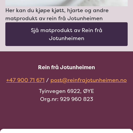
Her kan du kjøpe kjøtt, hjarte og andre
matprodukt av rein frå Jotunheimen
Sjå matprodukt av Rein frå
Jotunheimen
Rein frå Jotunheimen
+47 900 71 671
/
post@reinfrajotunheimen.no
Tyinvegen 6922, ØYE
Org.nr: 929 960 823