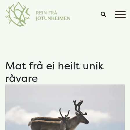
Hopp til hovedinnhold
Mat frå ei heilt unik
råvare